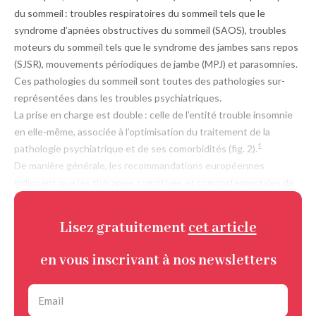
du sommeil : troubles respiratoires du sommeil tels que le
syndrome d’apnées obstructives du sommeil (SAOS), troubles
moteurs du sommeil tels que le syndrome des jambes sans repos
(SJSR), mouvements périodiques de jambe (MPJ) et parasomnies.
Ces pathologies du sommeil sont toutes des pathologies sur-
représentées dans les troubles psychiatriques.
La prise en charge est double : celle de l’entité trouble insomnie
en elle-même, associée à l’optimisation du traitement de la
1
pathologie psychiatrique et de ses comorbidités (fig. 2).
De manière générale, les recommandations européennes
indiquent que les thérapies cognitives et comportementales de
Lisez gratuitement
cet article
en vous inscrivant à nos newsletters