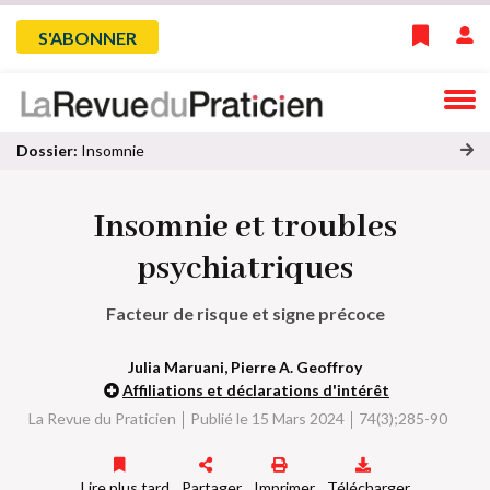
Skip
Menu
S'ABONNER
to
main
du
navigation
compte
Dossier:
Insomnie
oi
de
r
Insomnie et troubles
to
l'utilisateur
u
psychiatriques
s
le
Facteur de risque et signe précoce
s
ar
ti
Julia Maruani, Pierre A. Geoffroy
cl
Affiliations et déclarations d'intérêt
e
La Revue du Praticien
Publié le 15 Mars 2024
74(3);285-90
s
d
u
Lire plus tard
Partager
Imprimer
Télécharger