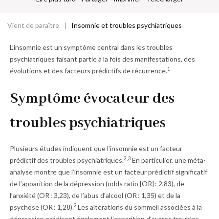
d
o
ss
Vient de paraître
Insomnie et troubles psychiatriques
Fil
ie
r
L’insomnie est un symptôme central dans les troubles
d'Ariane
psychiatriques faisant partie à la fois des manifestations, des
1
évolutions et des facteurs prédictifs de récurrence.
Symptôme évocateur des
troubles psychiatriques
Plusieurs études indiquent que l’insomnie est un facteur
2,3
prédictif des troubles psychiatriques.
En particulier, une méta-
analyse montre que l’insomnie est un facteur prédictif significatif
de l’apparition de la dépression (odds ratio [OR] : 2,83), de
l’anxiété (OR : 3,23), de l’abus d’alcool (OR : 1,35) et de la
2
psychose (OR : 1,28).
Les altérations du sommeil associées à la
dépression prédisent également l’apparition d’autres troubles