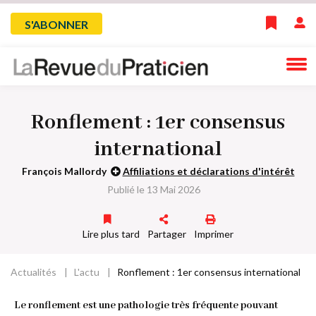
Skip
Menu
S'ABONNER
to
main
du
navigation
compte
Ronflement : 1er consensus
de
international
l'utilisateur
François Mallordy
Affiliations et déclarations d'intérêt
Publié le 13 Mai 2026
Lire plus tard
Partager
Imprimer
Actualités
L'actu
Ronflement : 1er consensus international
Fil
Le ronflement est une pathologie très fréquente pouvant