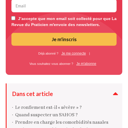
J’accepte que mon email soit collecté pour que La
Revue du Praticien m'envoie des newsletters.
Je m'inscris
Je me connecte
Déjà abonné ?
|
Je m'abonne
Vous souhaitez vous abonner ?
Dans cet article
Le ronflement est-il « sévère » ?
Quand suspecter un SAHOS ?
Prendre en charge les comorbidités nasales