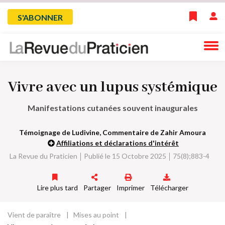
Skip
Menu
S'ABONNER
to
main
du
navigation
compte
Vivre avec un lupus systémique
de
Manifestations cutanées souvent inaugurales
l'utilisateur
Témoignage de Ludivine, Commentaire de Zahir Amoura
Affiliations et déclarations d'intérêt
La Revue du Praticien
Publié le 15 Octobre 2025
75(8);883-4
Lire plus tard
Partager
Imprimer
Télécharger
Vient de paraître
Mises au point
Fil