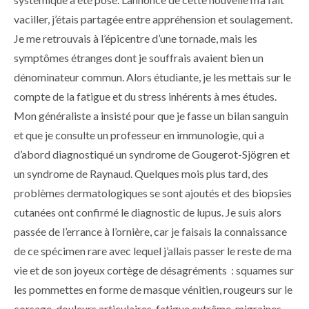
vaciller, j’étais partagée entre appréhension et soulagement.
Je me retrouvais à l’épicentre d’une tornade, mais les
symptômes étranges dont je souffrais avaient bien un
dénominateur commun. Alors étudiante, je les mettais sur le
compte de la fatigue et du stress inhérents à mes études.
Mon généraliste a insisté pour que je fasse un bilan sanguin
et que je consulte un professeur en immunologie, qui a
d’abord diagnostiqué un syndrome de Gougerot-Sjögren et
un syndrome de Raynaud. Quelques mois plus tard, des
problèmes dermatologiques se sont ajoutés et des biopsies
cutanées ont confirmé le diag­nostic de lupus. Je suis alors
passée de l’errance à l’ornière, car je faisais la connaissance
de ce spécimen rare avec lequel j’allais passer le reste de ma
vie et de son joyeux cortège de désagréments : squames sur
les pommettes en forme de masque vénitien, rougeurs sur le
corsage, douleurs articulaires, fatigue extrême, migraines,