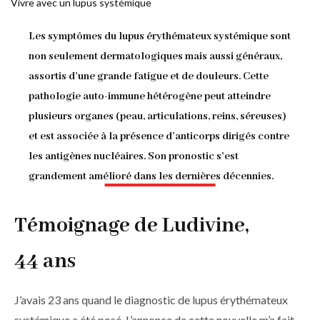
Vivre avec un lupus systémique
d'Ariane
Les symptômes du lupus érythémateux systémique sont
non seulement dermatologiques mais aussi généraux,
assortis d’une grande fatigue et de douleurs. Cette
pathologie auto-immune hétérogène peut atteindre
plusieurs organes (peau, articulations, reins, séreuses)
et est associée à la présence d’anticorps dirigés contre
les antigènes nucléaires. Son pronostic s’est
grandement amélioré dans les dernières décennies.
Témoignage de Ludivine,
44 ans
J’avais 23 ans quand le diagnostic de lupus érythémateux
systémique a été posé. L’annonce de cette nouvelle m’a fait