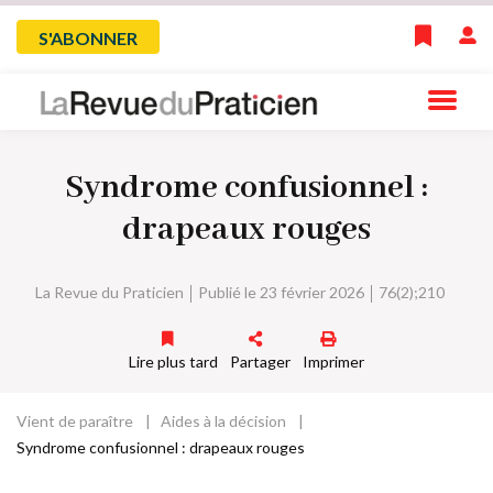
Skip
Menu
S'ABONNER
to
main
du
navigation
compte
Syndrome confusionnel :
de
drapeaux rouges
l'utilisateur
La Revue du Praticien
Publié le 23 février 2026
76(2);210
Lire plus tard
Partager
Imprimer
Vient de paraître
Aides à la décision
Fil
Syndrome confusionnel : drapeaux rouges
d'Ariane