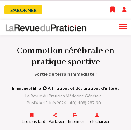
Skip
Menu
S'ABONNER
to
main
du
navigation
compte
Commotion cérébrale en
de
pratique sportive
l'utilisateur
Sortie de terrain immédiate !
Emmanuel Ellie
Affiliations et déclarations d'intérêt
La Revue du Praticien Médecine Générale
Publié le 15 Juin 2026
40(1108);287-90
Lire plus tard
Partager
Imprimer
Télécharger