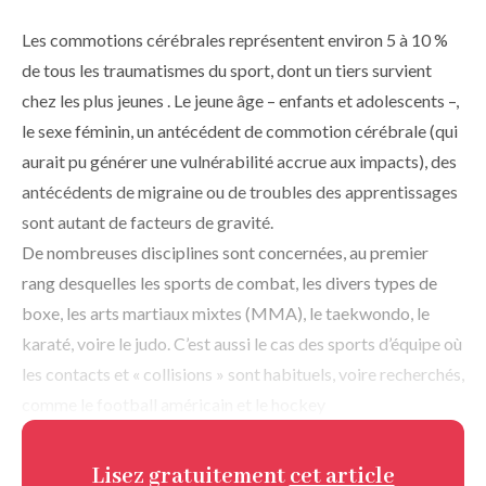
Les commotions cérébrales représentent environ 5 à 10 %
de tous les traumatismes du sport, dont un tiers survient
chez les plus jeunes . Le jeune âge – enfants et adolescents –,
le sexe féminin, un antécédent de commotion cérébrale (qui
aurait pu générer une vulnérabilité accrue aux impacts), des
antécédents de migraine ou de troubles des apprentissages
sont autant de facteurs de gravité.
De nombreuses disciplines sont concernées, au premier
rang desquelles les sports de combat, les divers types de
boxe, les arts martiaux mixtes (MMA), le taekwondo, le
karaté, voire le judo. C’est aussi le cas des sports d’équipe où
les contacts et « collisions » sont habituels, voire recherchés,
comme le football américain et le hockey
Lisez gratuitement
cet article