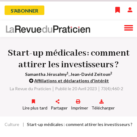
Skip
Menu
S'ABONNER
to
main
du
navigation
compte
Start-up médicales : comment
de
attirer les investisseurs ?
l'utilisateur
1
2
Samantha Jérusalmy
, Jean-David Zeitoun
Affiliations et déclarations d'intérêt
La Revue du Praticien
Publié le 20 Avril 2023
73(4);460-2
Lire plus tard
Partager
Imprimer
Télécharger
Culture
Start-up médicales : comment attirer les investisseurs ?
Fil