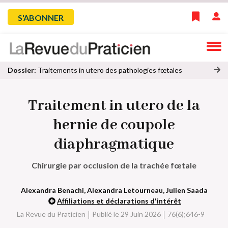
Skip
Menu
S'ABONNER
to
main
du
navigation
compte
Dossier:
Traitements in utero des pathologies fœtales
oi
de
r
Traitement in utero de la
to
l'utilisateur
u
hernie de coupole
s
le
diaphragmatique
s
ar
Chirurgie par occlusion de la trachée fœtale
ti
cl
e
Alexandra Benachi, Alexandra Letourneau, Julien Saada
s
Affiliations et déclarations d'intérêt
d
La Revue du Praticien
Publié le 29 Juin 2026
76(6);646-9
u