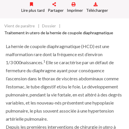
d
o
Lire plus tard
Partager
Imprimer
Télécharger
ss
ie
Vient de paraître
Dossier
Fil
r
Traitement in utero de la hernie de coupole diaphragmatique
d'Ariane
La hernie de coupole diaphragmatique (HCD) est une
malformation rare dont la fréquence est d’environ
1
1/3 000naissances.
Elle se caractérise par un défaut de
fermeture du diaphragme ayant pour conséquence
l’ascension dans le thorax de viscères abdominaux comme
l’estomac, le tube digestif et/ou le foie. Le développement
pulmonaire, pendant la vie fœtale, en est altéré à des degrés
variables, et les nouveau-nés présentent une hypoplasie
pulmonaire, le plus souvent associée à une hypertension
artérielle pulmonaire.
Depuis les premières interventions de chirurgie
in utero
à