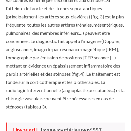
vasculaires ischémiques secondaires aux sténoses. Si
l’atteinte de l’aorte et des troncs supra-­aortiques
(principalement les artères sous-clavières) [
fig. 3
] est la plus
fréquente, toutes les autres artères (rénales, mésentériques,
pulmonaires, des membres inférieurs…) peuvent être
concernées. Le diagnostic fait appel à l’imagerie (Doppler,
angioscanner, imagerie par résonance magnétique [IRM],
tomographie par émission de positons [TEP scanner]…)
mettant en évidence un épaississement inflammatoire des
parois artérielles et des sténoses (
fig. 4
). Le traitement est
fondé sur la corticothérapie et les biothérapies. La
radiologie interventionnelle (angioplastie percutanée...) et la
chirurgie vasculaire peuvent être nécessaires en cas de
sténoses (
tableau 3
).
Lire aussi |
Image mystérieuse n° 557