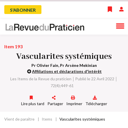
Skip
Menu
S'ABONNER
to
main
du
navigation
compte
Item 193
de
Vascularites systémiques
l'utilisateur
Pr Olivier Fain, Pr Arsène Mekinian
Affiliations et déclarations d'intérêt
Les Items de la Revue du praticien
Publié le 22 Avril 2022
72(4);449-61
Lire plus tard
Partager
Imprimer
Télécharger
Vient de paraître
Items
Vascularites systémiques
Fil