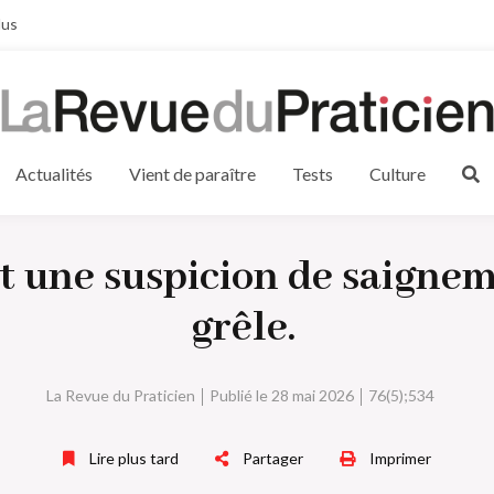
lus
Actualités
Vient de paraître
Tests
Culture
t une suspicion de saigneme
grêle.
La Revue du Praticien
Publié le 28 mai 2026
76(5);534
Lire plus tard
Partager
Imprimer