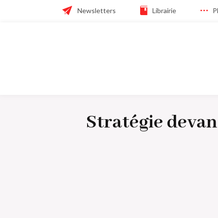
Skip
Header
Newsletters
Librairie
P
to
main
navigation
navigation
Navigation
principale
Stratégie devan