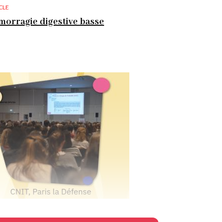
CLE
orragie digestive basse