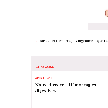
Extrait de : Hémorragies digestives : que f
Lire aussi
ARTICLE WEB
Notre dossier – Hémorragies
digestives