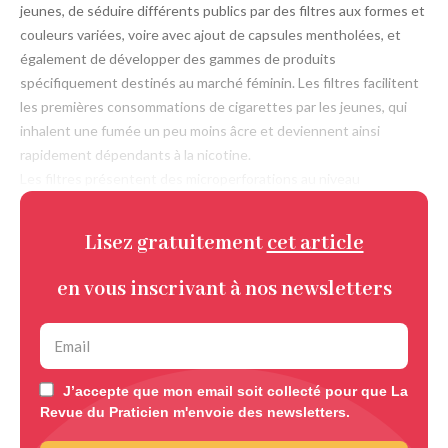
jeunes, de séduire différents publics par des filtres aux formes et
couleurs variées, voire avec ajout de capsules mentholées, et
également de développer des gammes de produits
spécifiquement destinés au marché féminin. Les filtres facilitent
les premières consommations de cigarettes par les jeunes, qui
inhalent une fumée un peu moins âcre et deviennent ainsi
rapidement dépendants à la nicotine.
Les filtres présentent des micro­perforations au niveau
Lisez gratuitement
cet article
en vous inscrivant à nos newsletters
J’accepte que mon email soit collecté pour que La
Revue du Praticien m'envoie des newsletters.