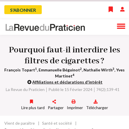
Skip
Menu
S'ABONNER
to
main
du
navigation
compte
Pourquoi faut-il interdire les
de
filtres de cigarettes ?
l'utilisateur
1
2
3
François Topart
, Emmanuelle Béguinot
, Nathalie Wirth
, Yves
4
Martinet
Affiliations et déclarations d'intérêt
La Revue du Praticien
Publié le 15 Février 2024
74(2);139-41
Lire plus tard
Partager
Imprimer
Télécharger
Vient de paraître
Santé et société
Fil