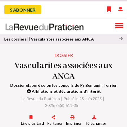
Skip
Menu
S'ABONNER
to
main
du
navigation
compte
Les dossiers ||
Vascularites associées aux ANCA
o
de
ss
DOSSIER
ie
Vascularites associées aux
l'utilisateur
r
s
ANCA
ui
v
Dossier élaboré selon les conseils du Pr Benjamin Terrier
a
Affiliations et déclarations d'intérêt
n
La Revue du Praticien
Publié le 25 Juin 2025
t
2025;75(6);611-35
Lire plus tard
Partager
Imprimer
Télécharger