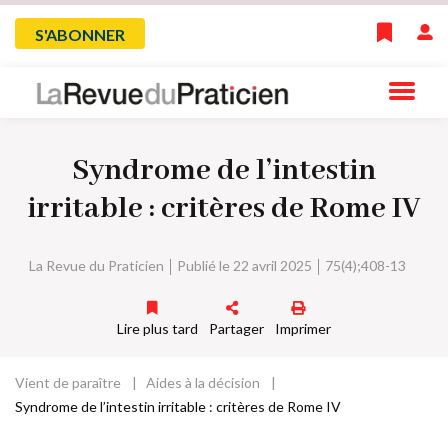
Skip
Menu
S'ABONNER
to
main
du
navigation
compte
Syndrome de l’intestin
de
irritable : critères de Rome IV
l'utilisateur
La Revue du Praticien
Publié le 22 avril 2025
75(4);408-13
Lire plus tard
Partager
Imprimer
Vient de paraître
Aides à la décision
Fil
Syndrome de l’intestin irritable : critères de Rome IV
d'Ariane