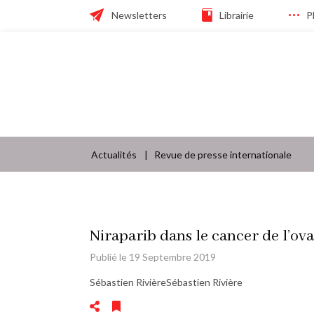
Skip
Header
Newsletters
Librairie
P
to
main
navigation
navigation
Navigation
principale
Actualités
Revue de presse internationale
Fil
d'Ariane
Niraparib dans le cancer de l’ova
Publié le 19 Septembre 2019
Sébastien RivièreSébastien Rivière