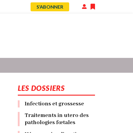
S'ABONNER
Menu
du
compte
de
l'utilisateur
LES DOSSIERS
Infections et grossesse
Traitements in utero des
pathologies fœtales