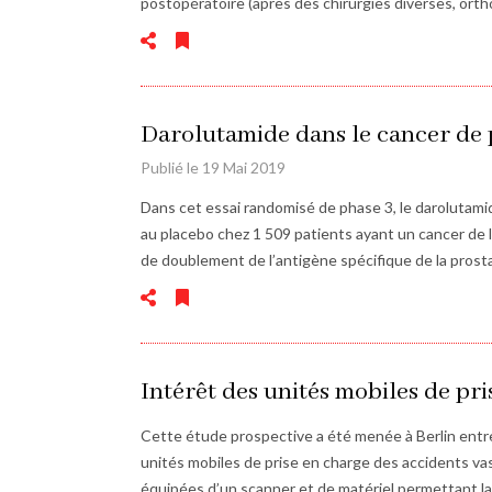
postopératoire (après des chirurgies diverses, or
Darolutamide dans le cancer de
Publié le 19 Mai 2019
Dans cet essai randomisé de phase 3, le darolutam
au placebo chez 1 509 patients ayant un cancer de 
de doublement de l’antigène spécifique de la prost
Intérêt des unités mobiles de pri
Cette étude prospective a été menée à Berlin entre 
unités mobiles de prise en charge des accidents va
équipées d’un scanner et de matériel permettant la 