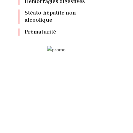
Hémorragies digestives
Stéato-hépatite non
alcoolique
Prématurité