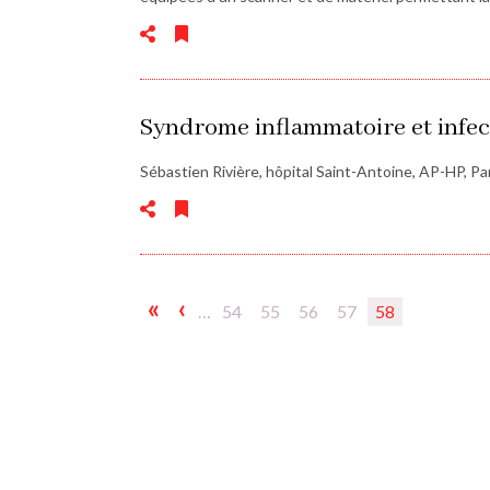
Syndrome inflammatoire et infec
Sébastien Rivière, hôpital Saint-Antoine, AP-HP, Par
Pagination
Première
«
Page
‹
…
Page
54
Page
55
Page
56
Page
57
Page
58
courante
page
précédente