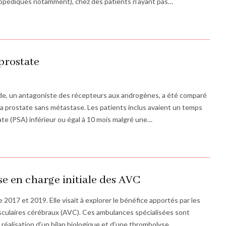
thopédiques notamment), chez des patients n’ayant pas…
 prostate
ide, un antagoniste des récepteurs aux androgènes, a été comparé
la prostate sans métastase. Les patients inclus avaient un temps
ate (PSA) inférieur ou égal à 10 mois malgré une…
se en charge initiale des AVC
2017 et 2019. Elle visait à explorer le bénéfice apportés par les
sculaires cérébraux (AVC). Ces ambulances spécialisées sont
réalisation d’un bilan biologique et d’une thrombolyse…