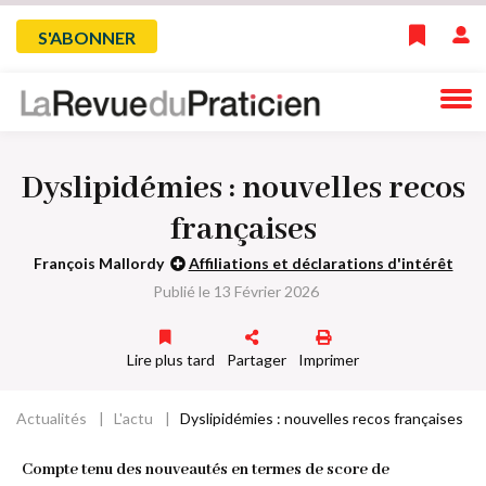
Skip
Menu
S'ABONNER
to
main
du
navigation
compte
Dyslipidémies : nouvelles recos
de
françaises
l'utilisateur
François Mallordy
Affiliations et déclarations d'intérêt
Publié le 13 Février 2026
Lire plus tard
Partager
Imprimer
Actualités
L'actu
Dyslipidémies : nouvelles recos françaises
Fil
Compte tenu des nouveautés en termes de score de