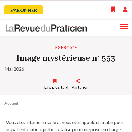
Skip
Menu
S'ABONNER
to
main
du
navigation
compte
EXERCICE
de
Image mystérieuse n° 553
l'utilisateur
Mai 2026
Lire plus tard
Partager
Accueil
Fil
d'Ariane
Vous êtes interne en salle et vous êtes appelé un matin pour
un patient diabétique hospitalisé pour une prise en charge