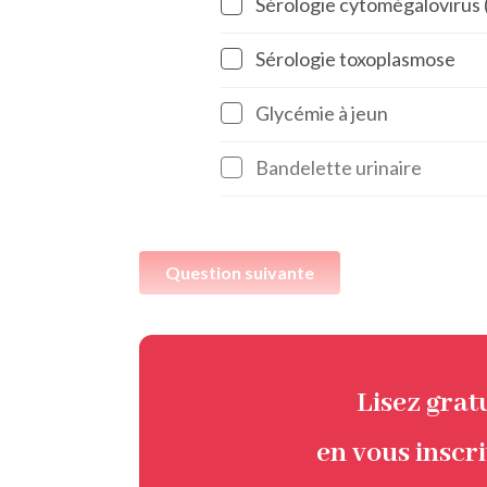
Sérologie cytomégalovirus
Sérologie toxoplasmose
Glycémie à jeun
Bandelette urinaire
Question suivante
Lisez gra
en vous inscr