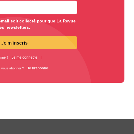
mail soit collecté pour que La Revue
es newsletters.
Je m'inscris
Je me connecte
onné ?
|
Je m'abonne
z vous abonner ?