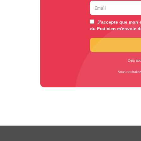
J’accepte que mon e
du Praticien m'envoie d
Déjà ab
Vous souhaite