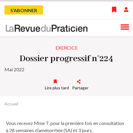
Skip
Menu
S'ABONNER
to
main
du
navigation
compte
EXERCICE
de
Dossier progressif n°224
l'utilisateur
Mai 2022
Lire plus tard
Partager
Accueil
Fil
d'Ariane
Vous recevez Mme T. pour la première fois en consultation
à 28 semaines d’aménorrhée (SA) et 3 jours.