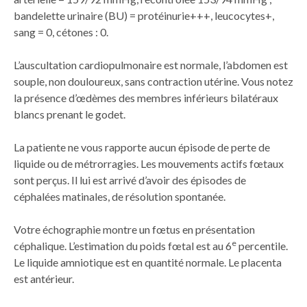
bandelette urinaire (BU) = protéinurie+++, leucocytes+,
sang = 0, cétones : 0.
L’auscultation cardiopulmonaire est normale, l’abdomen est
souple, non douloureux, sans contraction utérine. Vous notez
la présence d’œdèmes des membres inférieurs bilatéraux
blancs prenant le godet.
La patiente ne vous rapporte aucun épisode de perte de
liquide ou de métrorragies. Les mouvements actifs fœtaux
sont perçus. Il lui est arrivé d’avoir des épisodes de
céphalées matinales, de résolution spontanée.
Votre échographie montre un fœtus en présentation
e
céphalique. L’estimation du poids fœtal est au 6
percentile.
Le liquide amniotique est en quantité normale. Le placenta
est antérieur.