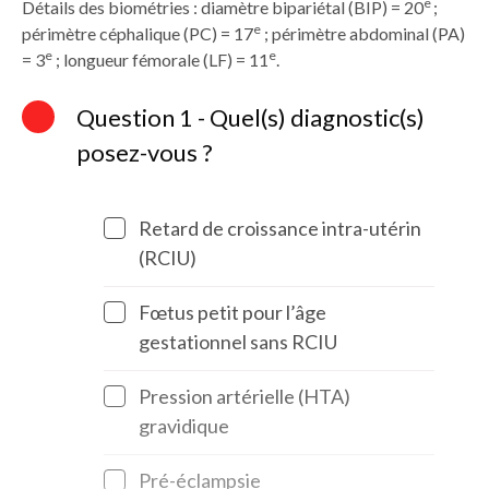
e
Détails des biométries : diamètre bipariétal (BIP) = 20
;
e
périmètre céphalique (PC) = 17
; périmètre abdominal (PA)
e
e
= 3
; longueur fémorale (LF) = 11
.
Question 1 - Quel(s) diagnostic(s)
posez-vous ?
Retard de croissance intra-utérin
(RCIU)
Fœtus petit pour l’âge
gestationnel sans RCIU
Pression artérielle (HTA)
gravidique
Pré-éclampsie