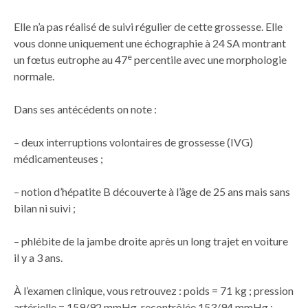
Elle n’a pas réalisé de suivi régulier de cette grossesse. Elle
vous donne uniquement une échographie à 24 SA montrant
e
un fœtus eutrophe au 47
percentile avec une morphologie
normale.
Dans ses antécédents on note :
– deux interruptions volontaires de grossesse (IVG)
médicamenteuses ;
– notion d’hépatite B découverte à l’âge de 25 ans mais sans
bilan ni suivi ;
– phlébite de la jambe droite après un long trajet en voiture
il y a 3 ans.
À l’examen clinique, vous retrouvez : poids = 71 kg ; pression
artérielle = 159/92 mmHg, recontrôlée 153/94 mmHg ;