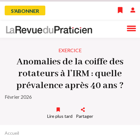
Skip
Menu
S'ABONNER
to
main
du
navigation
compte
EXERCICE
de
Anomalies de la coiffe des
l'utilisateur
rotateurs à l’IRM : quelle
prévalence après 40 ans ?
Février 2026
Lire plus tard
Partager
Accueil
Fil