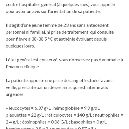
centre hospitalier général (à quelques rues) vous appelle
pour avoir un avis sur l’orientation de sa patiente.
Il s’agit d’une jeune femme de 23 ans sans antécédent
personnel ni familial, ni prise de traitement, qui consulte
pour fièvre à 38-38,5 °C et asthénie évoluant depuis
quelques jours.
L’état général est conservé, vous n’observez pas d’anomalie à
l’examen clinique.
La patiente apporte une prise de sang effectuée l’avant-
veille, prescrite par un de ses amis qui est interne aux
urgences :
– leucocytes = 6,37 g/L ; hémoglobine = 9,9 g/dL ;
plaquettes = 22 g/L ; réticulocytes = 140 g/L ; neutrophiles =
2,4 g/L ; éosinophiles = 0,06 G/L ; basophiles = 0 g/L ;
lymphocytes = 2,8 g/L ; monocytes = 0,57 g/L ;