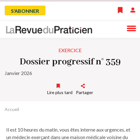
Skip
Menu
S'ABONNER
to
main
du
navigation
compte
EXERCICE
de
Dossier progressif n° 359
l'utilisateur
Janvier 2026
Lire plus tard
Partager
Accueil
Fil
d'Ariane
Il est 10 heures du matin, vous êtes interne aux urgences, et
un médecin exerçant dans une maison médicale voisine du