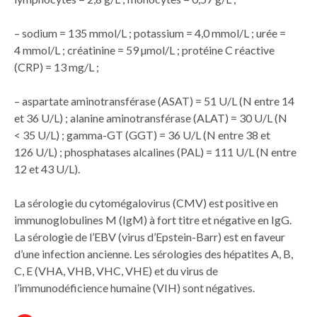
– sodium = 135 mmol/L ; potassium = 4,0 mmol/L ; urée =
4 mmol/L ; créatinine = 59 µmol/L ; protéine C réactive
(CRP) = 13 mg/L ;
– aspartate aminotransférase (ASAT) = 51 U/L (N entre 14
et 36 U/L) ; alanine aminotransférase (ALAT) = 30 U/L (N
< 35 U/L) ; gamma-GT (GGT) = 36 U/L (N entre 38 et
126 U/L) ; phosphatases alcalines (PAL) = 111 U/L (N entre
12 et 43 U/L).
La sérologie du cytomégalovirus (CMV) est positive en
immunoglobulines M (IgM) à fort titre et négative en IgG.
La sérologie de l’EBV (virus d’Epstein-Barr) est en faveur
d’une infection ancienne. Les sérologies des hépatites A, B,
C, E (VHA, VHB, VHC, VHE) et du virus de
l’immunodéficience humaine (VIH) sont négatives.